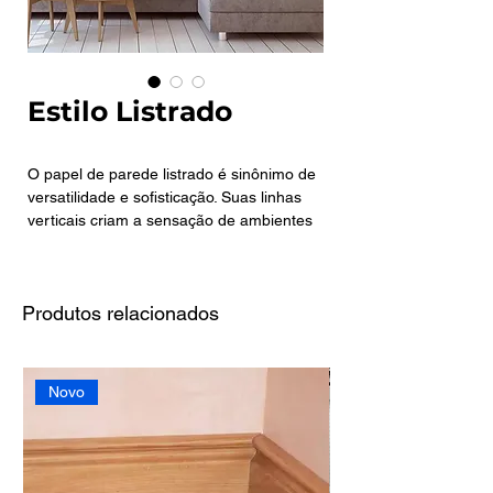
Estilo Listrado
O papel de parede listrado é sinônimo de
versatilidade e sofisticação. Suas linhas
verticais criam a sensação de ambientes
mais altos e imponentes, enquanto as
horizontais ampliam o espaço, tornando-o
mais acolhedor. Disponível em diferentes
Produtos relacionados
cores e espessuras, esse estilo combina
facilmente com móveis clássicos ou
modernos, trazendo equilíbrio e harmonia
ao décor.
Novo