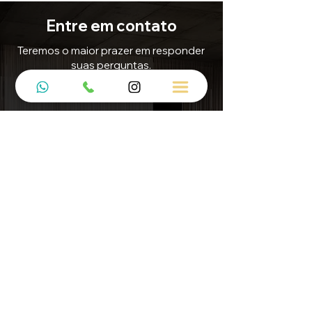
Entre em contato
Teremos o maior prazer em responder
suas perguntas.
E-mail
Contato@5mdecor.com.br