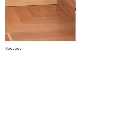
Rodapés
Piso Vinílico