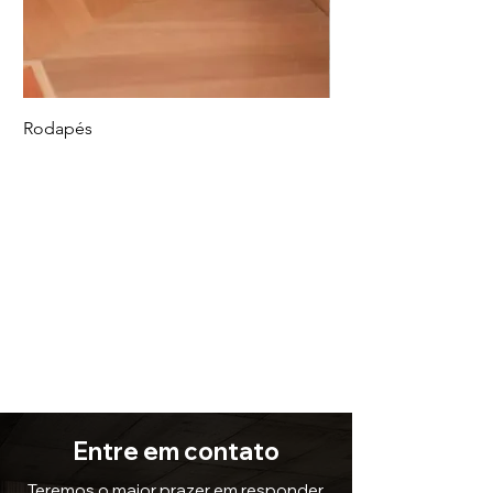
Rodapés
Piso Vinílico
Entre em contato
Teremos o maior prazer em responder