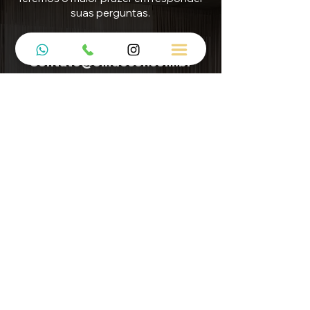
suas perguntas.
E-mail
Contato@5mdecor.com.br
Enviar