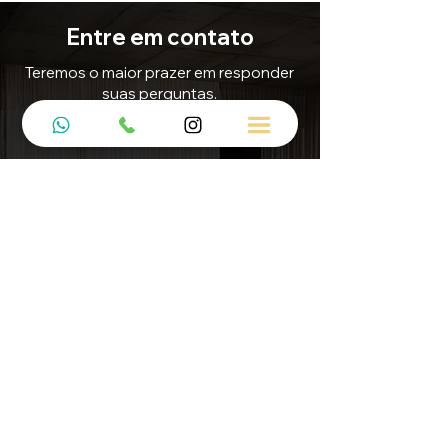
Entre em contato
Teremos o maior prazer em responder
suas perguntas.
E-mail
Contato@5mdecor.com.br