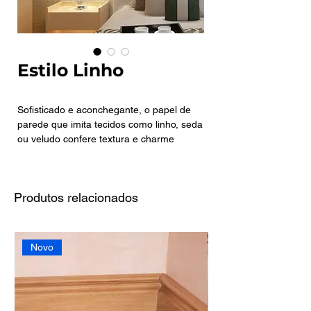
Estilo Linho
Sofisticado e aconchegante, o papel de
parede que imita tecidos como linho, seda
ou veludo confere textura e charme
únicos ao ambiente. Ele transmite a
sensação de conforto e exclusividade,
elevando o nível da decoração de forma
Produtos relacionados
sutil e elegante, ideal para quem busca
um toque refinado e diferenciado.
Novo