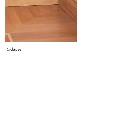
Rodapés
Piso Vinílico