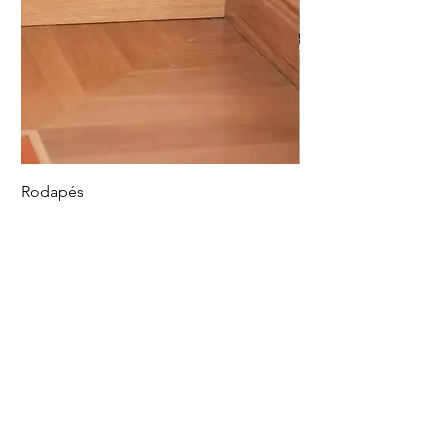
Rodapés
Piso Vinílico