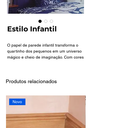
Estilo Infantil
O papel de parede infantil transforma o
quartinho dos pequenos em um universo
mágico e cheio de imaginação. Com cores
alegres, estampas divertidas e temas
lúdicos, ele estimula a criatividade e cria
um espaço acolhedor, perfeito para
Produtos relacionados
acompanhar cada fase do crescimento
das crianças
Novo