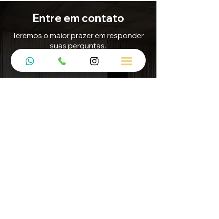
Entre em contato
Teremos o maior prazer em responder
suas perguntas.
E-mail
Contato@5mdecor.com.br