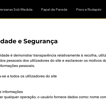
ersianas Sob Medida
Papel de Parede
Pisos e Rodapés
cidade e Segurança
acidade é demonstrar transparência relativamente à recolha, uti
s pessoais dos utilizadores do site e esclarecer os motivos da
informações pessoais.
-se a todos os utilizadores do site
e informações
izar qualquer operação, o usuário fornece dados como: nome co