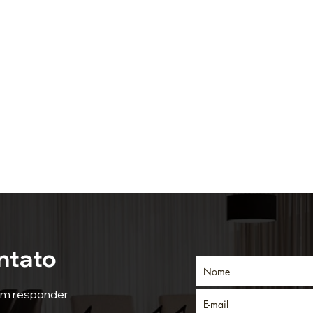
ntato
em responder