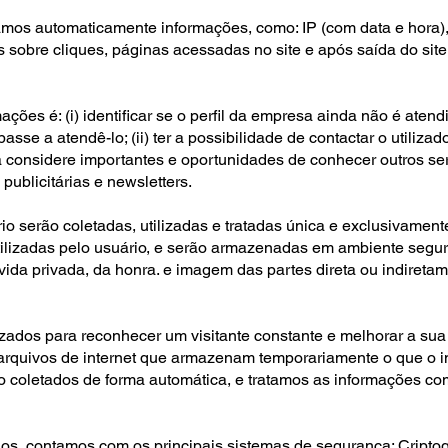
mos automaticamente informações, como: IP (com data e hora), o
 sobre cliques, páginas acessadas no site e após saída do site,
ações é: (i) identificar se o perfil da empresa ainda não é ate
se a atendê-lo; (ii) ter a possibilidade de contactar o utilizado
considere importantes e oportunidades de conhecer outros serv
ublicitárias e newsletters.
o serão coletadas, utilizadas e tratadas única e exclusivament
ilizadas pelo usuário, e serão armazenadas em ambiente seguro
vida privada, da honra. e imagem das partes direta ou indireta
lizados para reconhecer um visitante constante e melhorar a su
arquivos de internet que armazenam temporariamente o que o in
oletados de forma automática, e tratamos as informações com o 
os, contamos com os principais sistemas de segurança: Criptog