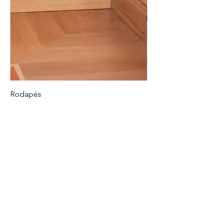
Rodapés
Piso Vinílico