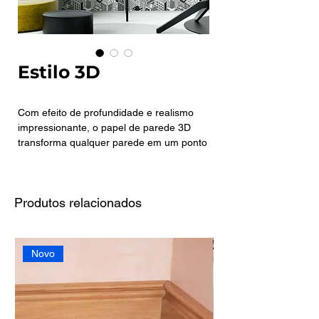
Estilo 3D
Com efeito de profundidade e realismo
impressionante, o papel de parede 3D
transforma qualquer parede em um ponto
de destaque. Ideal para salas, escritórios
ou dormitórios modernos, ele cria uma
atmosfera impactante e inovadora,
Produtos relacionados
trazendo movimento e amplitude visual
sem a necessidade de grandes reformas.
Novo