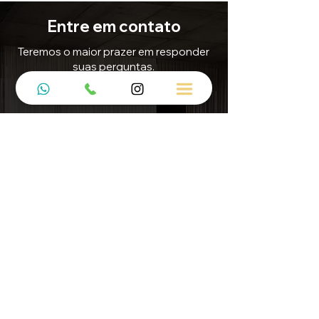
Entre em contato
Teremos o maior prazer em responder
suas perguntas.
E-mail
Contato@5mdecor.com.br