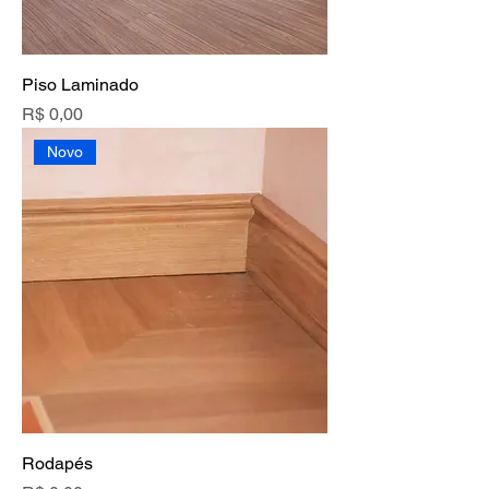
Piso Laminado
Preço
R$ 0,00
Novo
Rodapés