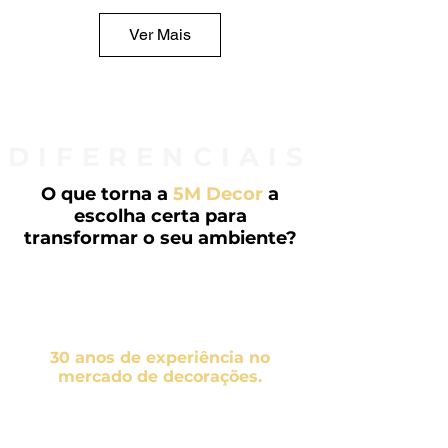
Ver Mais
DIFERENCIAIS
O que torna a
5M Decor
a
escolha certa para
transformar o seu ambiente?
30 anos de experiência no
mercado de decorações.
Somos especialistas em cortinas e
persianas sob medida, papel de
parede, piso laminado, vinílico e