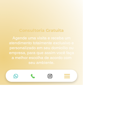
Consultoria Gratuita
Agende uma visita e receba um
atendimento totalmente exclusivo e
personalizado em seu domicílio ou
empresa, para que assim você faça
a melhor escolha de acordo com
seu ambiente.
Tecnologia para sua Cortina
ou Persiana
Oferecemos tecnologia
avançada para automação de