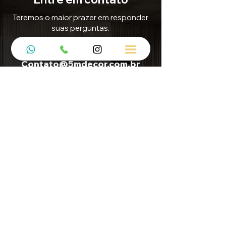
Teremos o maior prazer em responder
suas perguntas.
E-mail
Contato@5mdecor.com.br
Enviar