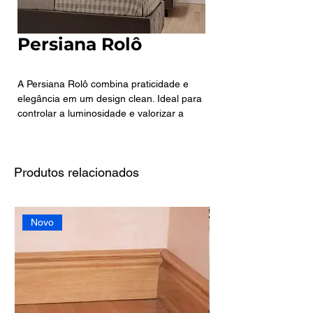
Persiana Rolô
A Persiana Rolô combina praticidade e
elegância em um design clean. Ideal para
controlar a luminosidade e valorizar a
decoração, é uma opção versátil que se
adapta a diferentes estilos de ambientes.
Produtos relacionados
O modelo une modernidade e
funcionalidade, oferecendo versões
translúcidas, que suavizam a luz natural,
ou blackout, que garantem total
Novo
privacidade e bloqueio da luminosidade.